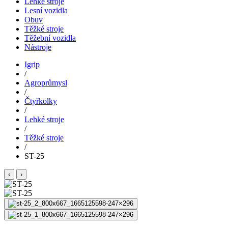
Lehké stroje
Lesní vozidla
Obuv
Těžké stroje
Těžební vozidla
Nástroje
Igrip
/
Agroprůmysl
/
Čtyřkolky
/
Lehké stroje
/
Těžké stroje
/
ST-25
‹
›