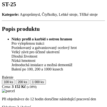
ST-25
Kategorie:
Agroprůmysl, Čtyřkolky, Lehké stroje, Těžké stroje
Popis produktu
Nízky profil a karbid s ostrou hranou
Pro vylepšenou trakci
Pozinkovaný a galvanizovaný ocelový hrot
Velký závit pro účinné ukotvení
Dlouhá životnost
Nízká hmotnost
Jednoduchá instalace a možná demontáž
Balení po 100, 200 a 1000 kusech
Balenie
100 ks
200 ks
1 000 ks
Cena:
3 152 Kč
(s DPH)
Při objednávce do 12 hodin doručíme následující pracovní den