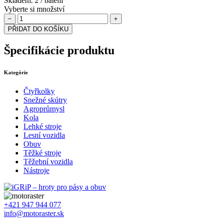
Skladem: 2 / balení
Vyberte si množství
−
+
PŘIDAT DO KOŠÍKU
Špecifikácie produktu
Kategórie
Čtyřkolky
Snežné skútry
Agroprůmysl
Kola
Lehké stroje
Lesní vozidla
Obuv
Těžké stroje
Těžební vozidla
Nástroje
+421 947 944 077
info@motoraster.sk