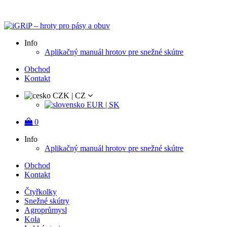
Doručení ZDARMA při objednávkách nad 5.000 Kč
Info
Aplikačný manuál hrotov pre snežné skútre
Obchod
Kontakt
CZK | CZ
EUR | SK
0
Info
Aplikačný manuál hrotov pre snežné skútre
Obchod
Kontakt
Čtyřkolky
Snežné skútry
Agroprůmysl
Kola